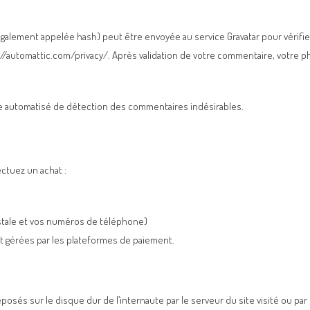
lement appelée hash) peut être envoyée au service Gravatar pour vérifier 
s://automattic.com/privacy/. Après validation de votre commentaire, votre ph
ice automatisé de détection des commentaires indésirables.
ctuez un achat :
stale et vos numéros de téléphone)
t gérées par les plateformes de paiement.
osés sur le disque dur de l’internaute par le serveur du site visité ou par