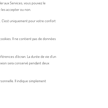
er aux Services, vous pouvez le
z les accepter ou non.
s. C’est uniquement pour votre confort
cookies. Il ne contient pas de données
férences d’écran. La durée de vie d’un
nnexion sera conservé pendant deux
sonnelle. Il indique simplement