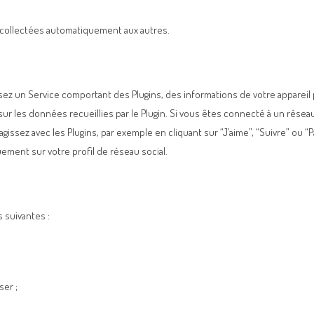
 collectées automatiquement aux autres.
lisez un Service comportant des Plugins, des informations de votre apparei
r les données recueillies par le Plugin. Si vous êtes connecté à un réseau s
ssez avec les Plugins, par exemple en cliquant sur “J’aime”, “Suivre” ou “P
ement sur votre profil de réseau social.
 suivantes :
ser ;