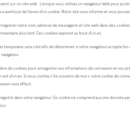
evient sur un site web. Lorsque vous utilisez un navigateur Web pour accéd
ous avertisse de l’envoi d’un cookie. Notre site vous informe et vous pouve
enregistrer votre nom, adresse de messagerie et site web dans des cookie
ommentaire plus tard. Ces cookies expirent au bout d’un an.
e temporaire sera créé afin de déterminer si votre navigateur accepte les 
navigateur.
re de cookies pour enregistrer vos informations de connexion et vos pré
an est d’un an. Si vous cochez « Se souvenir de moi », votre cookie de co
exion sera effacé.
enregistré dans votre navigateur. Ce cookie ne comprend aucune donnée per
jour.