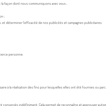
et la façon dont nous communiquons avec vous ;
on ;
 et déterminer l’efficacité de nos publicités et campagnes publicitaires.
tierce personne.
 à la réalisation des fins pour lesquelles elles ont été fournies ou parce
nt conservés indéfiniment. Cela permet de reconnaître et approuver aut